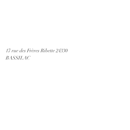
17 rue des Frères Ribette 24330
BASSILAC
Tél :
06 17 30 85 60
E mail :
emily@emilycuisinepourvous.com
© 2026 ECPV Créé
avec
Wix.com